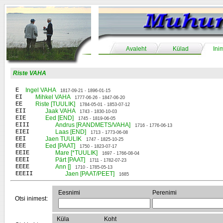
Avaleht
Külad
Ini
Riste VAHA
E
Ingel VAHA
1817-09-21 - 1896-01-15
EI
Mihkel VAHA
1777-06-26 - 1847-06-20
EE
Riste [TUULIK]
1784-05-01 - 1853-07-12
EII
Jaak VAHA
1743 - 1830-10-03
EIE
Eed [END]
1745 - 1819-06-05
EIII
Andrus [RANDMETS/VAHA]
1716 - 1776-06-13
EIEI
Laas [END]
1713 - 1773-06-08
EEI
Jaen TUULIK
1747 - 1825-10-25
EEE
Eed [PAAT]
1750 - 1823-07-17
EEIE
Mare [*TUULIK]
1697 - 1766-08-04
EEEI
Pärt [PAAT]
1711 - 1782-07-23
EEEE
Ann []
1710 - 1785-05-13
EEEII
Jaen [PAAT/PEET]
1685
Eesnimi
Perenimi
Otsi inimest:
Küla
Koht