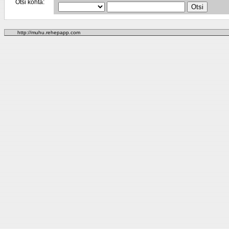
Otsi kohta:
http://muhu.rehepapp.com