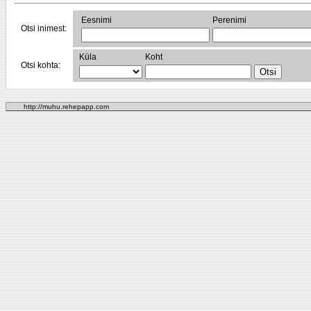
Eesnimi
Perenimi
Otsi inimest:
Küla
Koht
Otsi kohta:
http://muhu.rehepapp.com