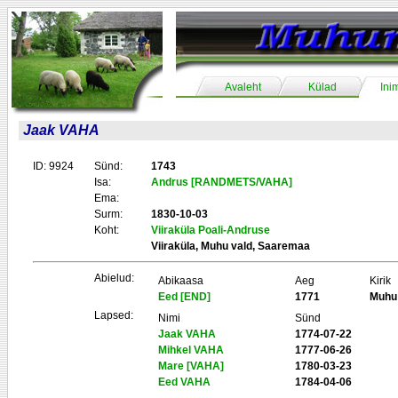
Avaleht
Külad
Ini
Jaak VAHA
ID: 9924
Sünd:
1743
Isa:
Andrus [RANDMETS/VAHA]
Ema:
Surm:
1830-10-03
Koht:
Viiraküla Poali-Andruse
Viiraküla, Muhu vald, Saaremaa
Abielud:
Abikaasa
Aeg
Kirik
Eed [END]
1771
Muhu
Lapsed:
Nimi
Sünd
Jaak VAHA
1774-07-22
Mihkel VAHA
1777-06-26
Mare [VAHA]
1780-03-23
Eed VAHA
1784-04-06