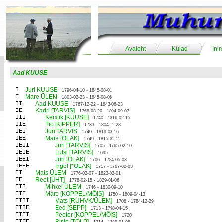
Avaleht
Külad
Ini
Aad KUUSE
I
Juri KUUSE
1796-04-10 - 1845-08-01
E
Mare ÜLEM
1803-02-23 - 1845-08-08
II
Aad KUUSE
1767-12-22 - 1843-06-23
IE
Kadri [TARVIS]
1768-08-20 - 1804-09-07
III
Kerstik [KUUSE]
1740 - 1816-02-15
IIE
Tio [KIPPER]
1733 - 1804-11-23
IEI
Juri TARVIS
1740 - 1819-03-16
IEE
Mare [OLAK]
1749 - 1815-01-11
IEII
Juri [TARVIS]
1705 - 1765-02-10
IEIE
Lutsi [TARVIS]
1695
IEEI
Juri [OLAK]
1706 - 1784-05-03
IEEE
Ingel [*OLAK]
1717 - 1767-02-03
EI
Mats ÜLEM
1776-02-07 - 1823-02-01
EE
Reet [ÜHT]
1778-02-15 - 1829-01-06
EII
Mihkel ÜLEM
1746 - 1830-09-10
EIE
Mare [KOPPEL/MÕIS]
1750 - 1809-04-13
EIII
Mats [RÜHVK/ÜLEM]
1708 - 1784-12-29
EIIE
Eed [SEPP]
1713 - 1798-04-15
EIEI
Peeter [KOPPEL/MÕIS]
1720
EIEE
Riste [TÖLP]