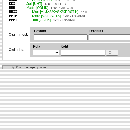
1714 - 1789-01-08
EEI
Juri [ÜHT]
1744 - 1801-11-17
EEE
Made [OBLIK]
1742 - 1783-04-28
EEII
Mart [ALJAS/KASK/KERSTIK]
1700
EEIE
Mare [VÄLJAOTS]
1702 - 1797-01-04
EEEI
Juri [OBLIK]
1711 - 1794-01-26
Eesnimi
Perenimi
Otsi inimest:
Küla
Koht
Otsi kohta:
http://muhu.rehepapp.com