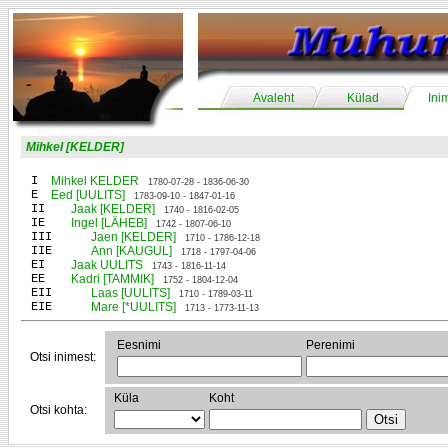
Avaleht
Külad
Ini
Mihkel [KELDER]
I
Mihkel KELDER
1780-07-28 - 1836-06-30
E
Eed [UULITS]
1783-09-10 - 1847-01-16
II
Jaak [KELDER]
1740 - 1816-02-05
IE
Ingel [LÄHEB]
1742 - 1807-06-10
III
Jaen [KELDER]
1710 - 1786-12-18
IIE
Ann [KAUGUL]
1718 - 1797-04-06
EI
Jaak UULITS
1743 - 1816-11-14
EE
Kadri [TAMMIK]
1752 - 1804-12-04
EII
Laas [UULITS]
1710 - 1789-03-11
EIE
Mare [*UULITS]
1713 - 1773-11-13
Eesnimi
Perenimi
Otsi inimest:
Küla
Koht
Otsi kohta: