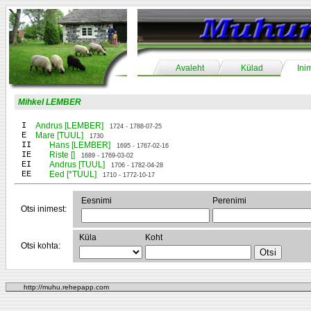
Avaleht
Külad
Ini
Mihkel LEMBER
I
Andrus [LEMBER]
1724 - 1788-07-25
E
Mare [TUUL]
1730
II
Hans [LEMBER]
1695 - 1767-02-16
IE
Riste []
1689 - 1769-03-02
EI
Andrus [TUUL]
1706 - 1782-04-28
EE
Eed [*TUUL]
1710 - 1772-10-17
Eesnimi
Perenimi
Otsi inimest:
Küla
Koht
Otsi kohta:
http://muhu.rehepapp.com