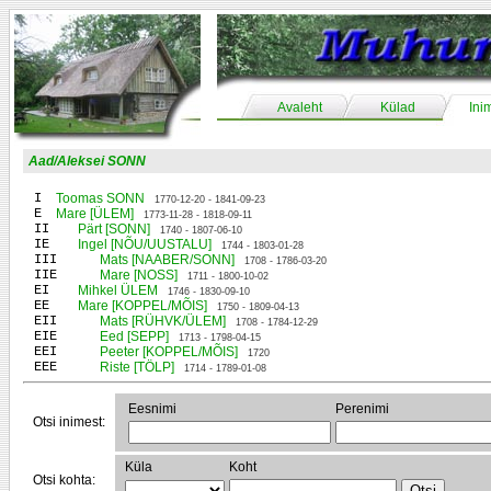
Avaleht
Külad
Ini
Aad/Aleksei SONN
I
Toomas SONN
1770-12-20 - 1841-09-23
E
Mare [ÜLEM]
1773-11-28 - 1818-09-11
II
Pärt [SONN]
1740 - 1807-06-10
IE
Ingel [NÕU/UUSTALU]
1744 - 1803-01-28
III
Mats [NAABER/SONN]
1708 - 1786-03-20
IIE
Mare [NOSS]
1711 - 1800-10-02
EI
Mihkel ÜLEM
1746 - 1830-09-10
EE
Mare [KOPPEL/MÕIS]
1750 - 1809-04-13
EII
Mats [RÜHVK/ÜLEM]
1708 - 1784-12-29
EIE
Eed [SEPP]
1713 - 1798-04-15
EEI
Peeter [KOPPEL/MÕIS]
1720
EEE
Riste [TÖLP]
1714 - 1789-01-08
Eesnimi
Perenimi
Otsi inimest:
Küla
Koht
Otsi kohta: