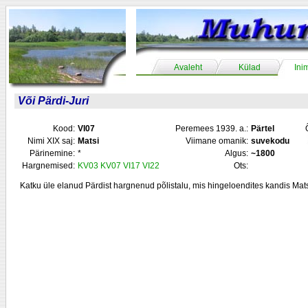
Avaleht
Külad
Ini
Või Pärdi-Juri
Kood:
VI07
Peremees 1939. a.:
Pärtel
Nimi XIX saj:
Matsi
Viimane omanik:
suvekodu
Pärinemine:
*
Algus:
~1800
Hargnemised:
KV03
KV07
VI17
VI22
Ots:
Katku üle elanud Pärdist hargnenud põlistalu, mis hingeloendites kandis Mat