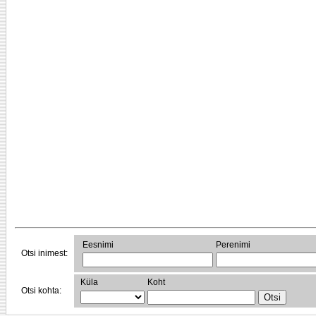
Eesnimi
Perenimi
Otsi inimest:
Küla
Koht
Otsi kohta: