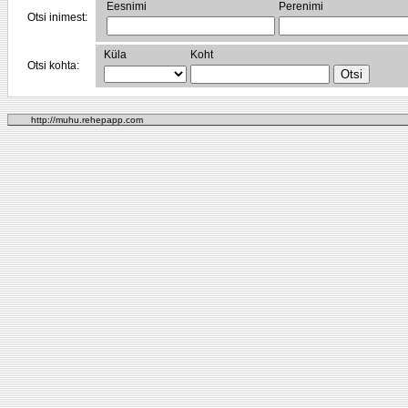
Eesnimi
Perenimi
Otsi inimest:
Küla
Koht
Otsi kohta:
http://muhu.rehepapp.com