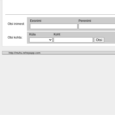
Eesnimi
Perenimi
Otsi inimest:
Küla
Koht
Otsi kohta:
http://muhu.rehepapp.com