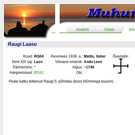
Avaleht
Külad
Ini
Raugi Laasu
Kood:
RG04
Peremees 1939. a.:
Maltis, Vaher
Õuemärk:
Nimi XIX saj:
Laso
Viimane omanik:
Ando Lees
Pärinemine:
*
Algus:
~1740
Hargnemised:
RG10
Ots:
Peale katku tekkinud Raugi 5. põlistalu (koos Nõmmega kuues!)