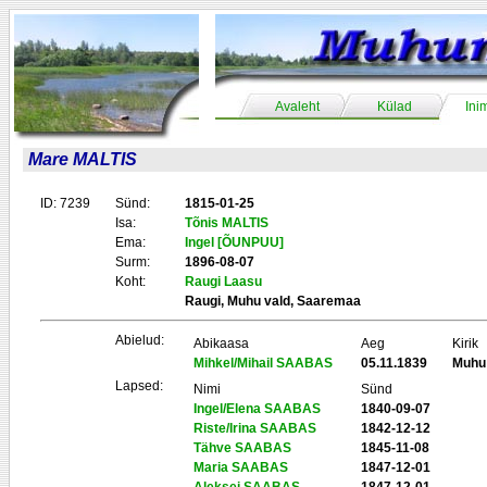
Avaleht
Külad
Ini
Mare MALTIS
ID: 7239
Sünd:
1815-01-25
Isa:
Tõnis MALTIS
Ema:
Ingel [ÕUNPUU]
Surm:
1896-08-07
Koht:
Raugi Laasu
Raugi, Muhu vald, Saaremaa
Abielud:
Abikaasa
Aeg
Kirik
Mihkel/Mihail SAABAS
05.11.1839
Muhu
Lapsed:
Nimi
Sünd
Ingel/Elena SAABAS
1840-09-07
Riste/Irina SAABAS
1842-12-12
Tähve SAABAS
1845-11-08
Maria SAABAS
1847-12-01