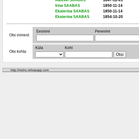
Aleksei SAABAS
1847-12-01
Irina SAABAS
1850-11-14
Ekaterina SAABAS
1850-11-14
Ekaterina SAABAS
1854-10-20
Eesnimi
Perenimi
Otsi inimest:
Küla
Koht
Otsi kohta:
http://muhu.rehepapp.com