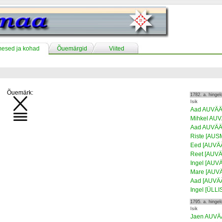
mesed ja kohad
Õuemärgid
Viited
Õuemärk:
1782. a. hinge
Isik
Aad AUVÄ
Mihkel AU
Aad AUVÄ
Riste [AUS
Eed [AUVÄ
Reet [AUV
Ingel [AUV
Mare [AUV
Aad [AUVÄ
Ingel [ÜLL
1795. a. hinge
Isik
Jaen AUV