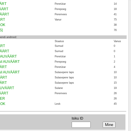
ÄÄRT
Peretütar
14
ÄÄRT
Perepoeg
18
VÄÄRT
Peremees
41
ÄRT
Vanur
75
KOK
38
S]
76
loendi andmed:
Staatus
Vanus
ÄRT
Surnud
0
VÄÄRT
Surnud
0
a AUVÄÄRT
Peretütar
1
ail AUVÄÄRT
Perepoeg
2
ÄÄRT
Peretütar
4
ail AUVÄÄRT
Sulasepere laps
10
ÄÄRT
Sulasepere laps
10
ÄÄRT
Sulasepere laps
15
 AUVÄÄRT
Sulane
19
ÄÄRT
Peremees
26
BER
26
KOK
Lesk
45
Isiku ID