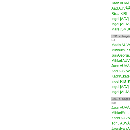
Jaen AUV
Aad AUVÄ
Riste KIRI
Ingel [AAV]
Ingel [ALJA
Mare [SMU
1834. a. hinge
Isik
Madis AUV
Mihkel/Mih
Juri/Georg
Mihkel AU
Jaen AUV
Aad AUVÄ
Kadri/Ekat
Ingel RIST
Ingel [AAV]
Ingel [ALJA
1850. a. hinge
Isik
Jaen AUV
Mihkel/Mih
Kadri AUV
Tõnu AUV
Jaen/Ivan