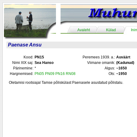
Avaleht
Külad
Ini
Paenase Ansu
Kood:
PN15
Peremees 1939. a.:
Auväärt
Nimi XIX saj:
Sea Hanso
Viimane omanik:
(Kadunud)
Pärinemine:
*
Algus:
~1650
Hargnemised:
PN05
PN09
PN16
RN08
Ots:
~1950
Oletamisi rootsiajal Tamse põliskülast Paenasele asustatud põlistalu.