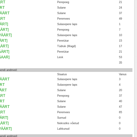
ÄRT
Perepoeg
21
ÄRT
Sulane
24
VÄÄRT
Sulane
37
ÄRT
Peremees
49
ÄÄRT]
Sulasepere laps
1
ÄÄRT]
Perepoeg
7
VÄÄRT]
Sulasepere laps
10
ÄRT]
Peretütar
15
ÄÄRT]
Tüdruk (Magd)
17
ÄÄRT]
Peretütar
21
ISAAR]
Lesk
53
35
loendi andmed:
Staatus
Vanus
VÄÄRT
Sulasepere laps
3
ÄRT
Sulasepere laps
4
ÄÄRT
Sulane
20
ÄRT
Perepoeg
37
ÄRT
Sulane
40
VÄÄRT
Sulane
47
ÄRT
Peremees
65
ÄÄRT]
Surnud
0
ÄÄRT]
Nekrutiks võetud
0
VÄÄRT]
Lahkunud
0
loendi andmed: