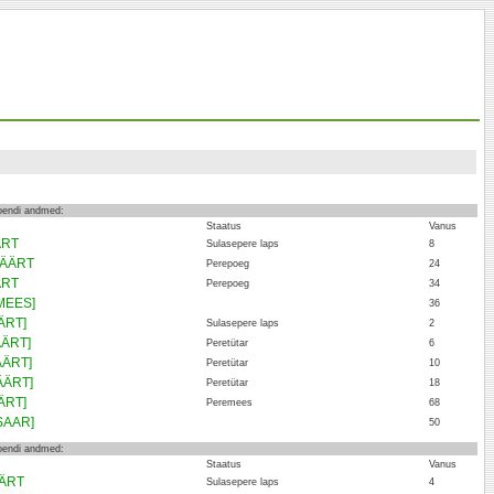
loendi andmed:
Staatus
Vanus
ÄRT
Sulasepere laps
8
VÄÄRT
Perepoeg
24
ÄRT
Perepoeg
34
MEES]
36
ÄRT]
Sulasepere laps
2
ÄÄRT]
Peretütar
6
ÄÄRT]
Peretütar
10
ÄÄRT]
Peretütar
18
ÄRT]
Peremees
68
ISAAR]
50
loendi andmed:
Staatus
Vanus
ÄÄRT
Sulasepere laps
4