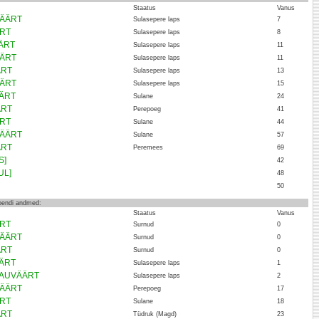
Staatus
Vanus
VÄÄRT
Sulasepere laps
7
ÄRT
Sulasepere laps
8
ÄRT
Sulasepere laps
11
ÄÄRT
Sulasepere laps
11
ÄRT
Sulasepere laps
13
ÄÄRT
Sulasepere laps
15
ÄÄRT
Sulane
24
ÄRT
Perepoeg
41
ÄRT
Sulane
44
VÄÄRT
Sulane
57
ÄRT
Peremees
69
S]
42
UL]
48
50
loendi andmed:
Staatus
Vanus
ÄRT
Surnud
0
VÄÄRT
Surnud
0
ÄRT
Surnud
0
ÄÄRT
Sulasepere laps
1
i AUVÄÄRT
Sulasepere laps
2
VÄÄRT
Perepoeg
17
ÄRT
Sulane
18
ÄRT
Tüdruk (Magd)
23