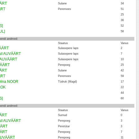
ÄÄRT
Sulane
34
ÄRT
Peremees
51
25
36
S]
52
UL]
58
loendi andmed:
Staatus
Vanus
ÄÄRT
Sulasepere laps
2
ail AUVÄÄRT
Sulasepere laps
7
i AUVÄÄRT
Sulasepere laps
10
VÄÄRT
Perepoeg
25
ÄÄRT
Sulane
42
ÄRT
Peremees
59
erina NOOR
Tüdruk (Magd)
17
KOK
22
44
S]
60
loendi andmed:
Staatus
Vanus
ÄÄRT
Surnud
0
ail AUVÄÄRT
Perepoeg
3
ÄÄRT
Peretütar
3
ÄÄRT
Perepoeg
7
 AUVÄÄRT
Perepoeg
11