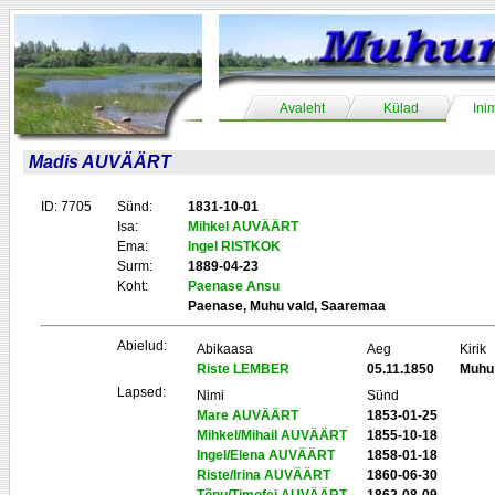
Avaleht
Külad
Ini
Madis AUVÄÄRT
ID: 7705
Sünd:
1831-10-01
Isa:
Mihkel AUVÄÄRT
Ema:
Ingel RISTKOK
Surm:
1889-04-23
Koht:
Paenase Ansu
Paenase, Muhu vald, Saaremaa
Abielud:
Abikaasa
Aeg
Kirik
Riste LEMBER
05.11.1850
Muhu
Lapsed:
Nimi
Sünd
Mare AUVÄÄRT
1853-01-25
Mihkel/Mihail AUVÄÄRT
1855-10-18
Ingel/Elena AUVÄÄRT
1858-01-18
Riste/Irina AUVÄÄRT
1860-06-30