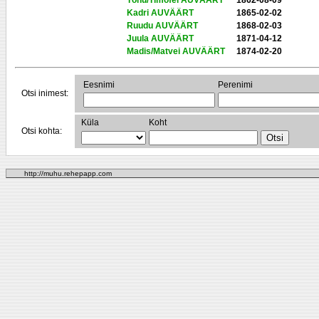
Tõnu/Timofei AUVÄÄRT
1862-08-09
Kadri AUVÄÄRT
1865-02-02
Ruudu AUVÄÄRT
1868-02-03
Juula AUVÄÄRT
1871-04-12
Madis/Matvei AUVÄÄRT
1874-02-20
Eesnimi
Perenimi
Otsi inimest:
Küla
Koht
Otsi kohta:
http://muhu.rehepapp.com