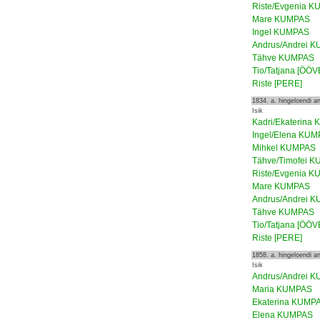
Riste/Evgenia 
Mare KUMPAS
Ingel KUMPAS
Andrus/Andrei 
Tähve KUMPAS
Tio/Tatjana [ÖÖV
Riste [PERE]
1834. a. hingeloendi 
Isik
Kadri/Ekaterina
Ingel/Elena KU
Mihkel KUMPAS
Tähve/Timofei 
Riste/Evgenia 
Mare KUMPAS
Andrus/Andrei 
Tähve KUMPAS
Tio/Tatjana [ÖÖV
Riste [PERE]
1858. a. hingeloendi 
Isik
Andrus/Andrei 
Maria KUMPAS
Ekaterina KUMP
Elena KUMPAS