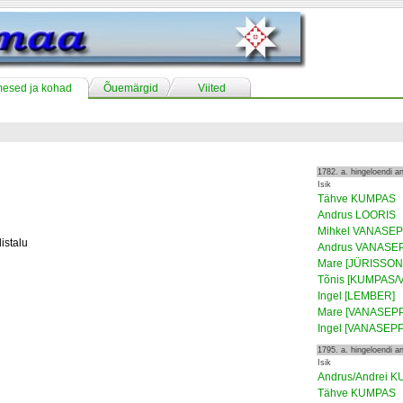
mesed ja kohad
Õuemärgid
Viited
1782. a. hingeloendi 
Isik
Tähve KUMPAS
Andrus LOORIS
Mihkel VANASE
istalu
Andrus VANASE
Mare [JÜRISSON
Tõnis [KUMPAS/
Ingel [LEMBER]
Mare [VANASEPP
Ingel [VANASEP
1795. a. hingeloendi 
Isik
Andrus/Andrei 
Tähve KUMPAS