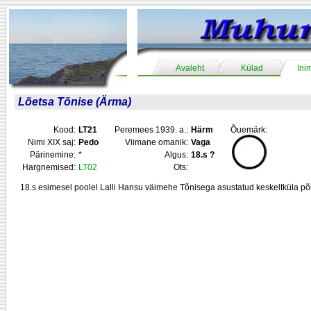
Avaleht
Külad
Ini
Lõetsa Tõnise (Ärma)
Kood:
LT21
Peremees 1939. a.:
Härm
Õuemärk:
Nimi XIX saj:
Pedo
Viimane omanik:
Vaga
Pärinemine:
*
Algus:
18.s ?
Hargnemised:
LT02
Ots:
18.s esimesel poolel Lalli Hansu väimehe Tõnisega asustatud keskeltküla põl