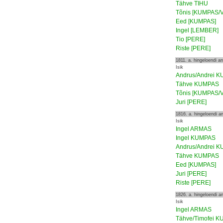
Tähve TIHU
Tõnis [KUMPAS/
Eed [KUMPAS]
Ingel [LEMBER]
Tio [PERE]
Riste [PERE]
1811. a. hingeloendi 
Isik
Andrus/Andrei 
Tähve KUMPAS
Tõnis [KUMPAS/
Juri [PERE]
1816. a. hingeloendi 
Isik
Ingel ARMAS
Ingel KUMPAS
Andrus/Andrei 
Tähve KUMPAS
Eed [KUMPAS]
Juri [PERE]
Riste [PERE]
1826. a. hingeloendi 
Isik
Ingel ARMAS
Tähve/Timofei 