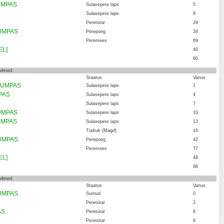
KUMPAS
Sulasepere laps
5
Sulasepere laps
8
Peretütar
29
KUMPAS
Perepoeg
34
Peremees
69
EL]
40
60
andmed:
Staatus
Vanus
 KUMPAS
Sulasepere laps
1
MPAS
Sulasepere laps
4
Sulasepere laps
7
KUMPAS
Sulasepere laps
10
KUMPAS
Sulasepere laps
13
Tüdruk (Magd)
16
KUMPAS
Perepoeg
42
Peremees
77
EL]
48
68
andmed:
Staatus
Vanus
KUMPAS
Surnud
0
Peretütar
2
AS
Peretütar
6
Peretütar
9