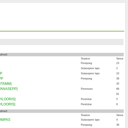
andmed:
Staatus
Vanus
Perepoeg
23
Sulasepere laps
2
PP
Sulasepere laps
10
PP
Perepoeg
38
/TAMM]
35
VANASEPP]
Peremees
66
61
/LOORIS]
Peretütar
5
P/LOORIS]
Peretütar
8
andmed:
Staatus
Vanus
KUMPAS
Sulasepere laps
4
Perepoeg
39