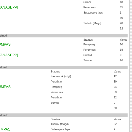
Sulane
18
VANASEPP]
Peremees
85
Sulasepere laps
1
80
Tüdruk (Magd)
20
32
andmed:
Staatus
Vanus
KUMPAS
Perepoeg
20
Peremees
55
VANASEPP]
Surnud
0
Sulane
26
andmed:
Staatus
Vanus
Kasvandik (zögl)
12
Peretütar
19
KUMPAS
Perepoeg
24
Peremees
59
Peretütar
22
Surnud
0
50
andmed:
Staatus
Vanus
Tüdruk (Magd)
22
KUMPAS
Sulasepere laps
2