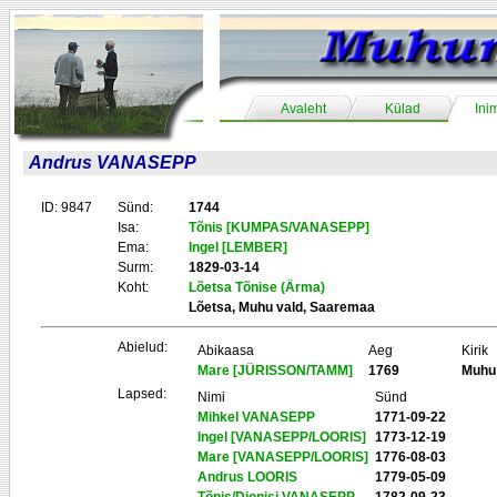
Avaleht
Külad
Ini
Andrus VANASEPP
ID: 9847
Sünd:
1744
Isa:
Tõnis [KUMPAS/VANASEPP]
Ema:
Ingel [LEMBER]
Surm:
1829-03-14
Koht:
Lõetsa Tõnise (Ärma)
Lõetsa, Muhu vald, Saaremaa
Abielud:
Abikaasa
Aeg
Kirik
Mare [JÜRISSON/TAMM]
1769
Muhu
Lapsed:
Nimi
Sünd
Mihkel VANASEPP
1771-09-22
Ingel [VANASEPP/LOORIS]
1773-12-19
Mare [VANASEPP/LOORIS]
1776-08-03
Andrus LOORIS
1779-05-09