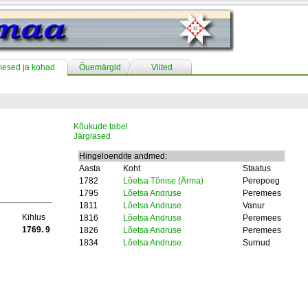
mesed ja kohad
Õuemärgid
Viited
Kõukude tabel
Järglased
Hingeloendite andmed:
Aasta
Koht
Staatus
1782
Lõetsa Tõnise (Ärma)
Perepoeg
1795
Lõetsa Andruse
Peremees
1811
Lõetsa Andruse
Vanur
Kihlus
1816
Lõetsa Andruse
Peremees
1769. 9
1826
Lõetsa Andruse
Peremees
1834
Lõetsa Andruse
Surnud