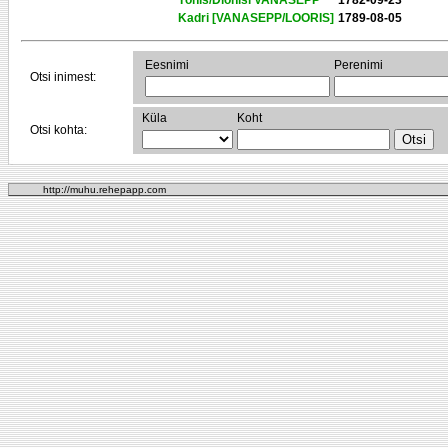
Tõnis/Dionisi VANASEPP
1782-09-23
Kadri [VANASEPP/LOORIS]
1789-08-05
Eesnimi
Perenimi
Otsi inimest:
Küla
Koht
Otsi kohta:
http://muhu.rehepapp.com