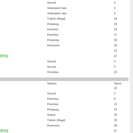
Surnud
0
Sulasepere laps
3
Sulasepere laps
9
Tüdruk (Magd)
16
Perepoeg
19
Peretütar
25
Peretütar
27
Perepoeg
36
Peremees
59
55
ORIS]
47
Surnud
0
Surnud
0
Peretütar
23
:
Staatus
Vanus
24
Surnud
0
Peretütar
6
Peretütar
13
Perepoeg
19
Sulane
29
Tüdruk (Magd)
35
Peremees
46
ORIS]
57