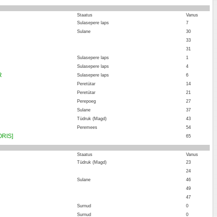
:
Staatus
Vanus
Sulasepere laps
7
Sulane
30
33
31
Sulasepere laps
1
Sulasepere laps
4
R
Sulasepere laps
6
Peretütar
14
Peretütar
21
Perepoeg
27
Sulane
37
Tüdruk (Magd)
43
Peremees
54
ORIS]
65
:
Staatus
Vanus
Tüdruk (Magd)
23
24
Sulane
46
49
47
Surnud
0
Surnud
0