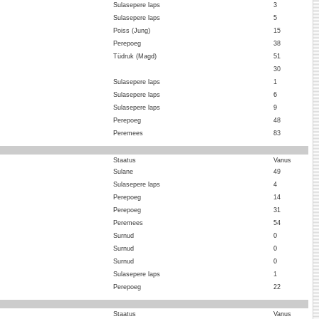
Sulasepere laps
3
Sulasepere laps
5
Poiss (Jung)
15
Perepoeg
38
Tüdruk (Magd)
51
30
Sulasepere laps
1
Sulasepere laps
6
Sulasepere laps
9
Perepoeg
48
Peremees
83
Staatus
Vanus
Sulane
49
Sulasepere laps
4
Perepoeg
14
Perepoeg
31
Peremees
54
Surnud
0
Surnud
0
Surnud
0
Sulasepere laps
1
Perepoeg
22
:
Staatus
Vanus