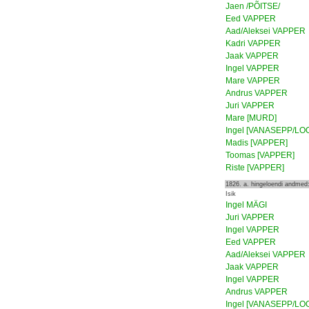
Jaen /PÕITSE/
Eed VAPPER
Aad/Aleksei VAPPER
Kadri VAPPER
Jaak VAPPER
Ingel VAPPER
Mare VAPPER
Andrus VAPPER
Juri VAPPER
Mare [MURD]
Ingel [VANASEPP/LO
Madis [VAPPER]
Toomas [VAPPER]
Riste [VAPPER]
1826. a. hingeloendi andmed
Isik
Ingel MÄGI
Juri VAPPER
Ingel VAPPER
Eed VAPPER
Aad/Aleksei VAPPER
Jaak VAPPER
Ingel VAPPER
Andrus VAPPER
Ingel [VANASEPP/LO