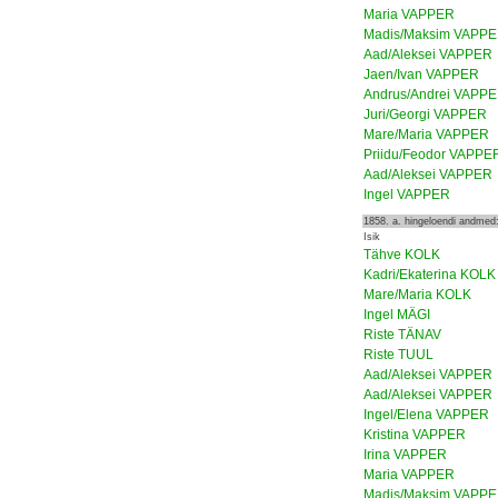
Maria VAPPER
Madis/Maksim VAPP
Aad/Aleksei VAPPER
Jaen/Ivan VAPPER
Andrus/Andrei VAPP
Juri/Georgi VAPPER
Mare/Maria VAPPER
Priidu/Feodor VAPPE
Aad/Aleksei VAPPER
Ingel VAPPER
1858. a. hingeloendi andmed
Isik
Tähve KOLK
Kadri/Ekaterina KOLK
Mare/Maria KOLK
Ingel MÄGI
Riste TÄNAV
Riste TUUL
Aad/Aleksei VAPPER
Aad/Aleksei VAPPER
Ingel/Elena VAPPER
Kristina VAPPER
Irina VAPPER
Maria VAPPER
Madis/Maksim VAPP