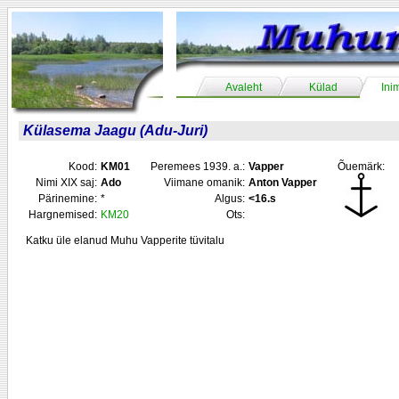
Avaleht
Külad
Ini
Külasema Jaagu (Adu-Juri)
Kood:
KM01
Peremees 1939. a.:
Vapper
Õuemärk:
Nimi XIX saj:
Ado
Viimane omanik:
Anton Vapper
Pärinemine:
*
Algus:
<16.s
Hargnemised:
KM20
Ots:
Katku üle elanud Muhu Vapperite tüvitalu