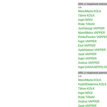
1834. a. hingeloendi andmed
Isik
Mare/Maria KOLK
Tähve KOLK
Ingel MÄGI
Riste TÄNAV
Juri/Georgi VAPPER
Mare/Maria VAPPER
Priidu/Feodor VAPPE
Ingel VAPPER
Eed VAPPER
Aad/Aleksei VAPPER
Jaak VAPPER
Ingel VAPPER
Andrus VAPPER
Ingel [VANASEPP/LO
1850. a. hingeloendi andmed
Isik
Mare/Maria KOLK
Kadri/Ekaterina KOLK
Tähve KOLK
Ingel MÄGI
Riste TÄNAV
Andrus VAPPER
Jaak VAPPER