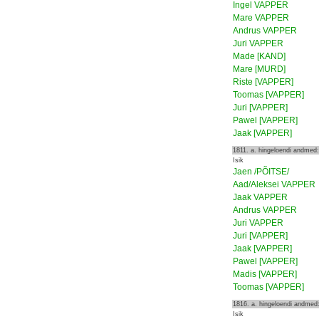
Ingel VAPPER
Mare VAPPER
Andrus VAPPER
Juri VAPPER
Made [KAND]
Mare [MURD]
Riste [VAPPER]
Toomas [VAPPER]
Juri [VAPPER]
Pawel [VAPPER]
Jaak [VAPPER]
1811. a. hingeloendi andmed:
Isik
Jaen /PÕITSE/
Aad/Aleksei VAPPER
Jaak VAPPER
Andrus VAPPER
Juri VAPPER
Juri [VAPPER]
Jaak [VAPPER]
Pawel [VAPPER]
Madis [VAPPER]
Toomas [VAPPER]
1816. a. hingeloendi andmed
Isik