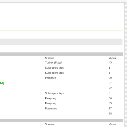
:
Staatus
Vanus
Tüdruk (Magd)
45
Sulasepere laps
1
Sulasepere laps
5
Perepoeg
30
MM]
37
22
Sulasepere laps
3
Perepoeg
36
Perepoeg
45
Peremees
87
75
:
Staatus
Vanus