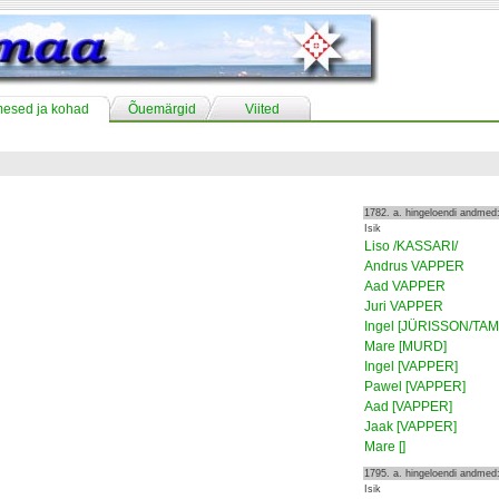
mesed ja kohad
Õuemärgid
Viited
1782. a. hingeloendi andmed
Isik
Liso /KASSARI/
Andrus VAPPER
Aad VAPPER
Juri VAPPER
Ingel [JÜRISSON/TA
Mare [MURD]
Ingel [VAPPER]
Pawel [VAPPER]
Aad [VAPPER]
Jaak [VAPPER]
Mare []
1795. a. hingeloendi andmed
Isik