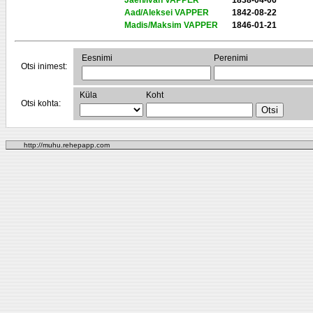
Jaen/Ivan VAPPER
1838-04-06
Aad/Aleksei VAPPER
1842-08-22
Madis/Maksim VAPPER
1846-01-21
Eesnimi
Perenimi
Otsi inimest:
Küla
Koht
Otsi kohta:
http://muhu.rehepapp.com