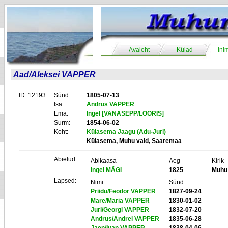
Avaleht
Külad
Ini
Aad/Aleksei VAPPER
ID: 12193
Sünd:
1805-07-13
Isa:
Andrus VAPPER
Ema:
Ingel [VANASEPP/LOORIS]
Surm:
1854-06-02
Koht:
Külasema Jaagu (Adu-Juri)
Külasema, Muhu vald, Saaremaa
Abielud:
Abikaasa
Aeg
Kirik
Ingel MÄGI
1825
Muhu
Lapsed:
Nimi
Sünd
Priidu/Feodor VAPPER
1827-09-24
Mare/Maria VAPPER
1830-01-02
Juri/Georgi VAPPER
1832-07-20
Andrus/Andrei VAPPER
1835-06-28