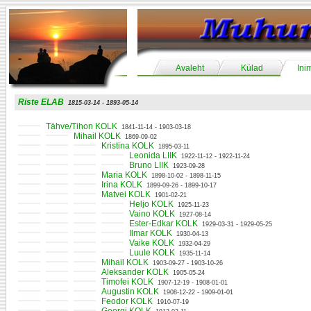
Avaleht
Külad
Ini
Riste ELAB
1815-03-14 - 1893-05-14
Tähve/Tihon KOLK
1841-11-14 - 1903-03-18
Mihail KOLK
1869-09-02
Kristina KOLK
1895-03-11
Leonida LIIK
1922-11-12 - 1922-11-24
Bruno LIIK
1923-09-28
Maria KOLK
1898-10-02 - 1898-11-15
Irina KOLK
1899-09-26 - 1899-10-17
Matvei KOLK
1901-02-21
Heljo KOLK
1925-11-23
Vaino KOLK
1927-08-14
Ester-Edkar KOLK
1929-03-31 - 1929-05-25
Ilmar KOLK
1930-04-13
Vaike KOLK
1932-04-29
Luule KOLK
1935-11-14
Mihail KOLK
1903-09-27 - 1903-10-26
Aleksander KOLK
1905-05-24
Timofei KOLK
1907-12-19 - 1908-01-01
Augustin KOLK
1908-12-22 - 1909-01-01
Feodor KOLK
1910-07-19