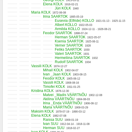
Georgi KOLK
1913-03-11
Elena KOLK
1916-02-21
Jüri KOLK
1940
Maria KOLK
1872-06-08
Irina SAARTOK
1895-05-19
Eusevia (Elfride) KOLLO
1921-01-13 - 1925-11-15
Albert KOLLO
1922-05-03
Armilda KOLLO
1924-12-11 - 1926-08-21
Feodor SAARTOK
1898-07-24
Herman SAARTOK
1922-05-07
Ksenia SAARTOK
1925-06-11
Verner SAARTOK
1928
Feliks SAARTOK
1930
Valeri SAARTOK
1931
Hermeliina SAARTOK
1932
Rudolf SAARTOK
1934
Vassili KOLK
1874-12-27
Mihail KOLK
1902-04-07
Ivan _Jaan KOLK
1903-08-15
Feodor KOLK
1905-06-12
Vassili KOLK
1908-08-16
Timofei KOLK
1911-01-25
Kristina KOLK
1876-12-30
Matvei _Madis VÄÄRTNÕU
1902-12-08
Akilina VÄÄRTNÕU
1904-08-03
Irina _Enda VÄÄRTNÕU
1906-08-12
Maria VÄÄRTNÕU
1909-03-29
Maksim KOLK
1879-07-19 - 1890-03-12
Elena KOLK
1882-07-08
Raissa SUU
1909-01-19
Ivan SUU
1912-04-14 - 1918-11-08
Herman SUU
1918-02-27