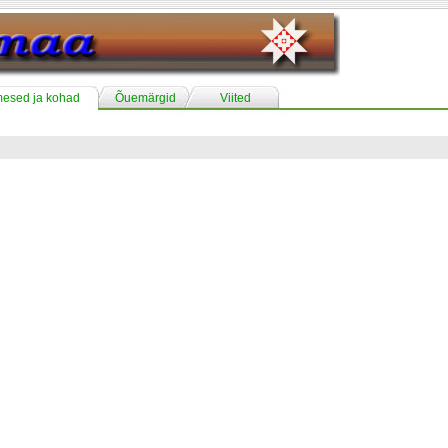
mesed ja kohad
Õuemärgid
Viited