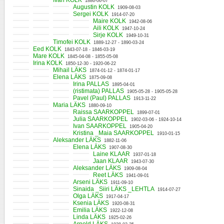
Ivan KOLK
1886-06-07
Augustin KOLK
1909-08-03
Sergei KOLK
1914-07-20
Maire KOLK
1942-08-06
Aili KOLK
1947-10-24
Sirje KOLK
1949-10-31
Timofei KOLK
1889-12-27 - 1890-03-24
Eed KOLK
1843-07-18 - 1846-03-19
Mare KOLK
1845-04-08 - 1855-05-08
Irina KOLK
1850-12-30 - 1920-06-22
Mihail LÄKS
1874-01-12 - 1874-01-17
Elena LÄKS
1875-09-08
Irina PALLAS
1895-04-01
(ristimata) PALLAS
1905-05-28 - 1905-05-28
Pavel (Paul) PALLAS
1913-11-22
Maria LÄKS
1880-09-10
Raissa SAARKOPPEL
1899-07-01
Julia SAARKOPPEL
1902-03-06 - 1924-10-14
Ivan SAARKOPPEL
1905-04-20
Kristina _Maia SAARKOPPEL
1910-01-15
Aleksander LÄKS
1882-11-06
Elena LÄKS
1907-08-30
Laine KLAAR
1937-01-18
Jaan KLAAR
1943-07-30
Aleksander LÄKS
1909-08-04
Reet LÄKS
1941-09-01
Arseni LÄKS
1911-09-10
Sinaida _Siiri LÄKS _LEHTLA
1914-07-27
Olga LÄKS
1917-04-17
Ksenia LÄKS
1920-08-31
Emilia LÄKS
1922-12-08
Linda LÄKS
1925-02-26