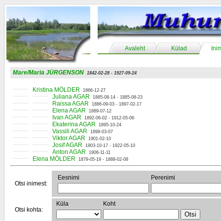
Avaleht
Külad
Ini
Mare/Maria JÜRGENSON
1842-02-28 - 1927-09-24
Kristina MÖLDER
1866-12-27
Juliana AGAR
1885-08-14 - 1885-08-23
Raissa AGAR
1886-09-03 - 1897-02-17
Elena AGAR
1889-07-12
Ivan AGAR
1892-06-02 - 1912-05-06
Ekaterina AGAR
1895-10-24
Vassili AGAR
1898-03-07
Viktor AGAR
1901-02-10
Josif AGAR
1903-10-17 - 1922-05-10
Anton AGAR
1906-11-11
Elena MÖLDER
1879-05-19 - 1888-02-08
Eesnimi
Perenimi
Otsi inimest:
Küla
Koht
Otsi kohta: