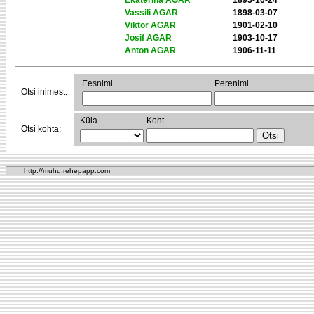
Ekaterina AGAR
1895-10-24
Vassili AGAR
1898-03-07
Viktor AGAR
1901-02-10
Josif AGAR
1903-10-17
Anton AGAR
1906-11-11
Eesnimi
Perenimi
Otsi inimest:
Küla
Koht
Otsi kohta:
http://muhu.rehepapp.com