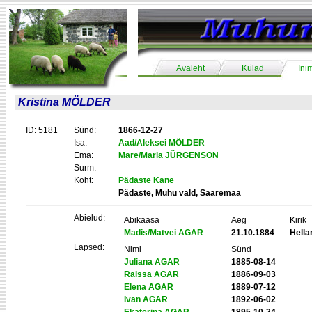
Avaleht
Külad
Ini
Kristina MÖLDER
ID: 5181
Sünd:
1866-12-27
Isa:
Aad/Aleksei MÖLDER
Ema:
Mare/Maria JÜRGENSON
Surm:
Koht:
Pädaste Kane
Pädaste, Muhu vald, Saaremaa
Abielud:
Abikaasa
Aeg
Kirik
Madis/Matvei AGAR
21.10.1884
Hell
Lapsed:
Nimi
Sünd
Juliana AGAR
1885-08-14
Raissa AGAR
1886-09-03
Elena AGAR
1889-07-12
Ivan AGAR
1892-06-02