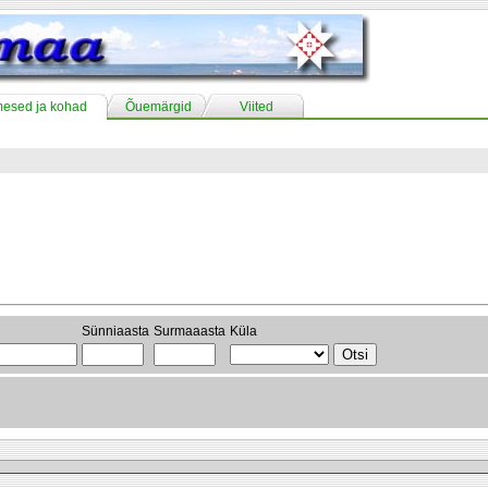
mesed ja kohad
Õuemärgid
Viited
Sünniaasta
Surmaaasta
Küla