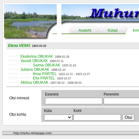
Avaleht
Külad
Ini
Elena VESKI
1863-04-20
Ekaterina OBUKAK
1888-01-26
Vassili OBUKAK
1890-07-11
Saima OBUKAK
1925-11-24
Juliana OBUKAK
1898-01-10
Ilmar PÄRTEL
1923-12-21 - 1923-12-27
Ella PÄRTEL
1924-10-27
Akilina OBUKAK
1907-09-10 - 1908-09-02
Eesnimi
Perenimi
Otsi inimest:
Küla
Koht
Otsi kohta:
http://muhu.rehepapp.com