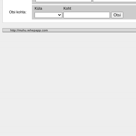
Küla
Koht
Otsi kohta:
http://muhu.rehepapp.com