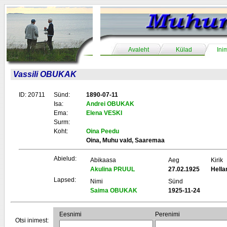
Avaleht
Külad
Ini
Vassili OBUKAK
ID: 20711
Sünd:
1890-07-11
Isa:
Andrei OBUKAK
Ema:
Elena VESKI
Surm:
Koht:
Oina Peedu
Oina, Muhu vald, Saaremaa
Abielud:
Abikaasa
Aeg
Kirik
Akulina PRUUL
27.02.1925
Hell
Lapsed:
Nimi
Sünd
Saima OBUKAK
1925-11-24
Eesnimi
Perenimi
Otsi inimest: