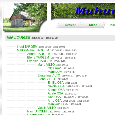
Avaleht
Külad
Ini
Mihkel TARGEM
1804-08-03 - 1859-02-28
Ingel TARGEM
1826-09-30 - 1826-10-03
Mihkel/Mihail TARGEM
1827-09-17 - 1895-12-13
Andrei TARGEM
1855-10-16 - 1900-03-21
Elena TARGEM
1857-08-05 - 1858-08-17
Evdokia TARGEM
1858-12-20
Maria VILTO
1884-09-18
Olga AAV
1921-06-12
Maria AAV
1927-05-17
Ekaterina VILTO
1889-04-27 - 1891-02-14
Elena VILTO
1892-09-06
Emilia OSA
1915-12-25
Nikolai OSA
1919-03-23 - 1921-03-01
Ksenia OSA
1921-01-29
Adele OSA
1922-09-22
Ivan OSA
1924-08-24 - 1927-05-16
Arno OSA
1926-08-22 - 1928-03-24
Manivald OSA
1932-09-01
Vassili VILTO
1896-05-22
Ivan TARGEM
1861-06-06 - 1862-03-01