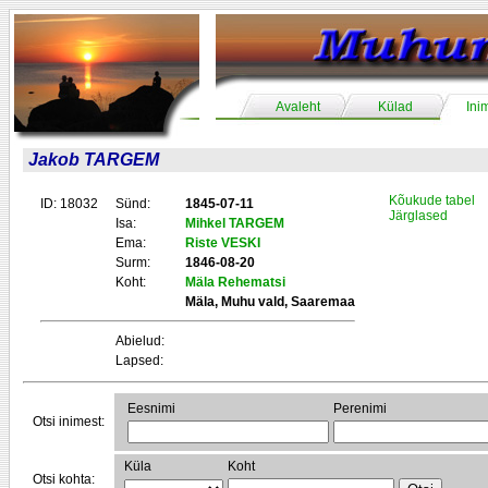
Avaleht
Külad
Ini
Jakob TARGEM
Kõukude tabel
ID: 18032
Sünd:
1845-07-11
Järglased
Isa:
Mihkel TARGEM
Ema:
Riste VESKI
Surm:
1846-08-20
Koht:
Mäla Rehematsi
Mäla, Muhu vald, Saaremaa
Abielud:
Lapsed:
Eesnimi
Perenimi
Otsi inimest:
Küla
Koht
Otsi kohta: