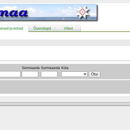
mesed ja kohad
Õuemärgid
Viited
Sünniaasta
Surmaaasta
Küla