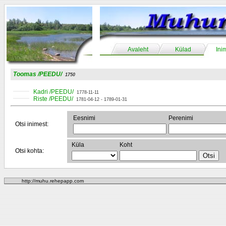
Avaleht
Külad
Ini
Toomas /PEEDU/
1750
Kadri /PEEDU/
1778-11-11
Riste /PEEDU/
1781-04-12 - 1789-01-31
Eesnimi
Perenimi
Otsi inimest:
Küla
Koht
Otsi kohta:
http://muhu.rehepapp.com