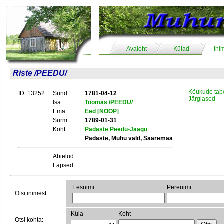
Avaleht
Külad
Ini
Riste /PEEDU/
Kõukude tab
ID: 13252
Sünd:
1781-04-12
Järglased
Isa:
Toomas /PEEDU/
Ema:
Eed [NÖÖP]
Surm:
1789-01-31
Koht:
Pädaste Peedu-Jaagu
Pädaste, Muhu vald, Saaremaa
Abielud:
Lapsed:
Eesnimi
Perenimi
Otsi inimest:
Küla
Koht
Otsi kohta: