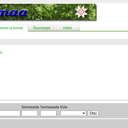
mesed ja kohad
Õuemärgid
Viited
el
Sünniaasta
Surmaaasta
Küla