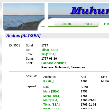
Avaleht
Külad
Ini
Andrus [ALT/SEA]
ID: 9501
Sünd:
1717
Isa:
Tõnis [SEA]
Ema:
Tio [*SEA]
Surm:
1777-08-26
Koht:
Paenase Andruse
Paenase, Muhu vald, Saaremaa
Abielud:
Abikaasa
Aeg
Kirik
Kirsti []
1761
Muhu
Lapsed:
Nimi
Sünd
Mare [SEA]
1753
Mihkel [ALT]
1755
Mart [SEA]
1761-09-08
Tõnis [SEA]
1765-01-03