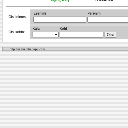
Ingel [SEA]
1765-07-20
Eesnimi
Perenimi
Otsi inimest:
Küla
Koht
Otsi kohta:
http://muhu.rehepapp.com