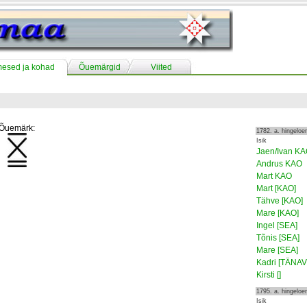
mesed ja kohad
Õuemärgid
Viited
Õuemärk:
1782. a. hingelo
Isik
Jaen/Ivan K
Andrus KAO
Mart KAO
Mart [KAO]
Tähve [KAO]
Mare [KAO]
Ingel [SEA]
Tõnis [SEA]
Mare [SEA]
Kadri [TÄNAV
Kirsti []
1795. a. hingelo
Isik