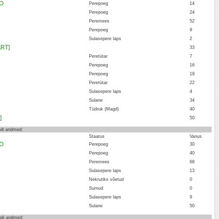
AO
Perepoeg
14
Perepoeg
24
Peremees
52
Perepoeg
9
Sulasepere laps
2
RT]
33
Peretütar
7
Perepoeg
16
Perepoeg
19
Peretütar
22
Sulasepere laps
4
Sulane
34
Tüdruk (Magd)
40
]
50
ndi andmed:
Staatus
Vanus
AO
Perepoeg
30
Perepoeg
40
Peremees
68
Sulasepere laps
13
Nekrutiks võetud
0
Surnud
0
Sulasepere laps
9
Sulane
50
endi andmed: