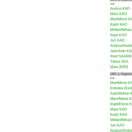
Isik
Andrus KAO
Mare KAO
Mart/Miron K
Kadri KAO
Mihkel/Mihai
Ingel KAO
Juri KAO
Andrus/Andr
Jaen/Ivan K
Reet SAARIK
Tähve SEA
Mare [KIRI]
1850. a. hingelo
Isik
Mart/Miron K
Evdokia (Ee
Aad/Aleksei
Mare/Maria 
Ingel/Elena 
Mare KAO
Kadri KAO
Mihkel/Mihai
Juri KAO
Andrus/Andr