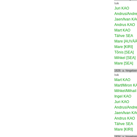
Isik
Juri KAO
Andrus/Andr
Jaen/Ivan K
Andrus KAO
Mart KAO
Tähve SEA
Mare [AUVÄÄ
Mare [KIRI]
Tõnis [SEA]
Mihkel [SEA]
Mare [SEA]
1826. a. hingelo
Isik
Mart KAO
Mart/Miron K
Mihkel/Mihai
Ingel KAO
Juri KAO
Andrus/Andr
Jaen/Ivan K
Andrus KAO
Tähve SEA
Mare [KIRI]
1834. a. hingelo