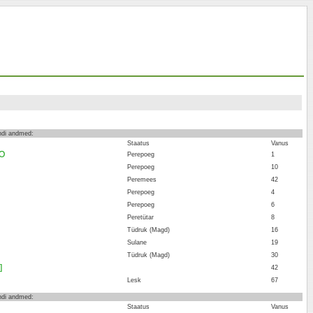
endi andmed:
Staatus
Vanus
AO
Perepoeg
1
Perepoeg
10
Peremees
42
Perepoeg
4
Perepoeg
6
Peretütar
8
Tüdruk (Magd)
16
Sulane
19
Tüdruk (Magd)
30
]
42
Lesk
67
endi andmed:
Staatus
Vanus