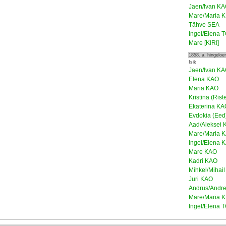
Jaen/Ivan K
Mare/Maria 
Tähve SEA
Ingel/Elena 
Mare [KIRI]
1858. a. hingelo
Isik
Jaen/Ivan K
Elena KAO
Maria KAO
Kristina (Ris
Ekaterina KA
Evdokia (Ee
Aad/Aleksei
Mare/Maria 
Ingel/Elena 
Mare KAO
Kadri KAO
Mihkel/Mihai
Juri KAO
Andrus/Andr
Mare/Maria 
Ingel/Elena 