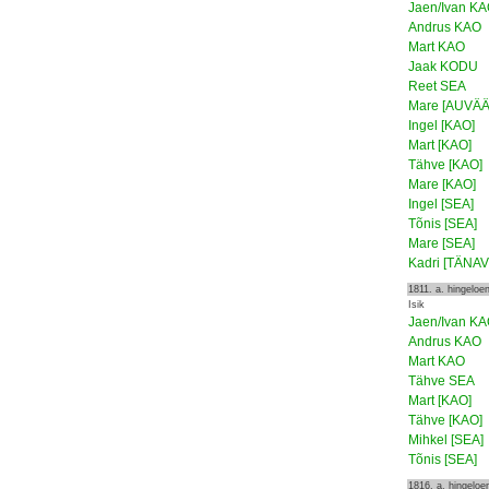
Jaen/Ivan K
Andrus KAO
Mart KAO
Jaak KODU
Reet SEA
Mare [AUVÄÄ
Ingel [KAO]
Mart [KAO]
Tähve [KAO]
Mare [KAO]
Ingel [SEA]
Tõnis [SEA]
Mare [SEA]
Kadri [TÄNAV
1811. a. hingeloe
Isik
Jaen/Ivan K
Andrus KAO
Mart KAO
Tähve SEA
Mart [KAO]
Tähve [KAO]
Mihkel [SEA]
Tõnis [SEA]
1816. a. hingelo