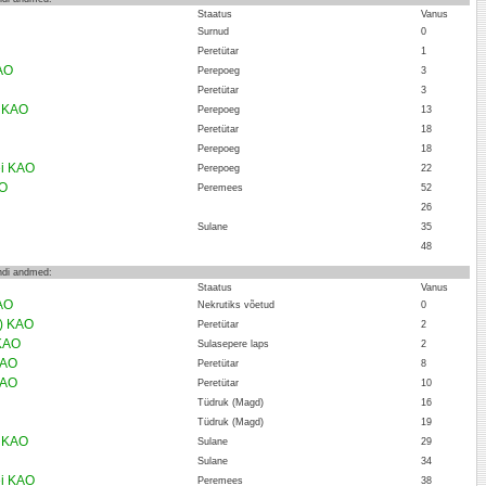
Staatus
Vanus
Surnud
0
Peretütar
1
AO
Perepoeg
3
Peretütar
3
l KAO
Perepoeg
13
Peretütar
18
Perepoeg
18
ei KAO
Perepoeg
22
AO
Peremees
52
26
Sulane
35
48
endi andmed:
Staatus
Vanus
AO
Nekrutiks võetud
0
d) KAO
Peretütar
2
 KAO
Sulasepere laps
2
KAO
Peretütar
8
KAO
Peretütar
10
Tüdruk (Magd)
16
Tüdruk (Magd)
19
l KAO
Sulane
29
Sulane
34
ei KAO
Peremees
38