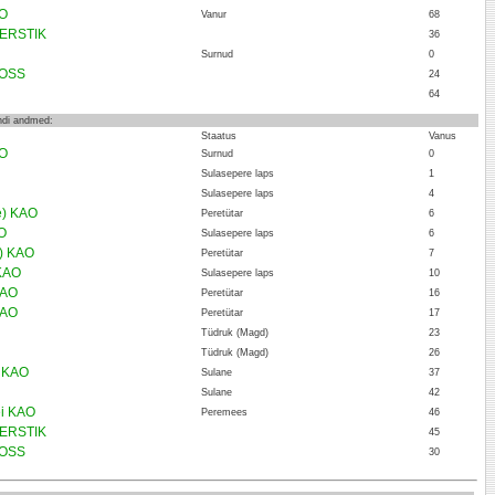
AO
Vanur
68
KERSTIK
36
Surnud
0
TOSS
24
64
endi andmed:
Staatus
Vanus
AO
Surnud
0
Sulasepere laps
1
Sulasepere laps
4
te) KAO
Peretütar
6
O
Sulasepere laps
6
d) KAO
Peretütar
7
 KAO
Sulasepere laps
10
KAO
Peretütar
16
KAO
Peretütar
17
Tüdruk (Magd)
23
Tüdruk (Magd)
26
l KAO
Sulane
37
Sulane
42
ei KAO
Peremees
46
KERSTIK
45
TOSS
30