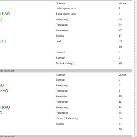
Staatus
Vanus
Sulasepere laps
1
ei KAO
Sulasepere laps
4
AO
Perepoeg
34
Perepoeg
44
Peremees
72
Sulane
17
RT]
Lesk
53
30
Surnud
0
Surnud
0
Tüdruk (Magd)
70
endi andmed:
Staatus
Vanus
Surnud
0
AO
Perepoeg
3
l KAO
Perepoeg
5
Peretütar
10
Perepoeg
11
ei KAO
Perepoeg
14
AO
Peremees
44
Idioot (Blödsinnig)
54
Sulane
27
40
endi andmed: