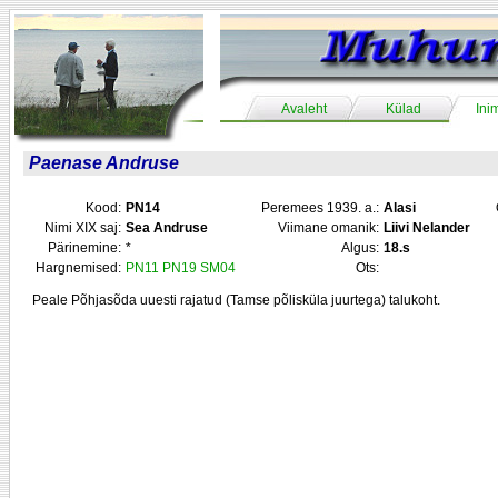
Avaleht
Külad
Ini
Paenase Andruse
Kood:
PN14
Peremees 1939. a.:
Alasi
Nimi XIX saj:
Sea Andruse
Viimane omanik:
Liivi Nelander
Pärinemine:
*
Algus:
18.s
Hargnemised:
PN11
PN19
SM04
Ots:
Peale Põhjasõda uuesti rajatud (Tamse põlisküla juurtega) talukoht.