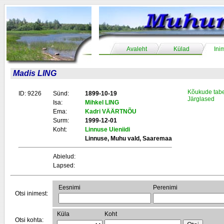
Avaleht
Külad
Ini
Madis LING
Kõukude tabe
ID: 9226
Sünd:
1899-10-19
Järglased
Isa:
Mihkel LING
Ema:
Kadri VÄÄRTNÕU
Surm:
1999-12-01
Koht:
Linnuse Uieniidi
Linnuse, Muhu vald, Saaremaa
Abielud:
Lapsed:
Eesnimi
Perenimi
Otsi inimest:
Küla
Koht
Otsi kohta: