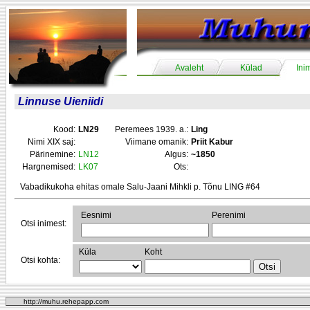
Avaleht
Külad
Ini
Linnuse Uieniidi
Kood:
LN29
Peremees 1939. a.:
Ling
Nimi XIX saj:
Viimane omanik:
Priit Kabur
Pärinemine:
LN12
Algus:
~1850
Hargnemised:
LK07
Ots:
Vabadikukoha ehitas omale Salu-Jaani Mihkli p. Tõnu LING #64
Eesnimi
Perenimi
Otsi inimest:
Küla
Koht
Otsi kohta:
http://muhu.rehepapp.com