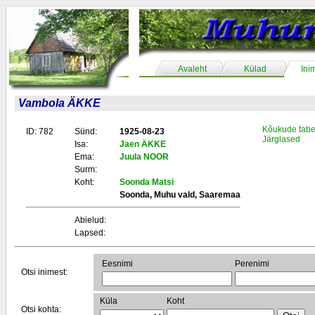
Avaleht
Külad
Ini
Vambola ÄKKE
Kõukude tabe
ID: 782
Sünd:
1925-08-23
Järglased
Isa:
Jaen ÄKKE
Ema:
Juula NOOR
Surm:
Koht:
Soonda Matsi
Soonda, Muhu vald, Saaremaa
Abielud:
Lapsed:
Eesnimi
Perenimi
Otsi inimest:
Küla
Koht
Otsi kohta: