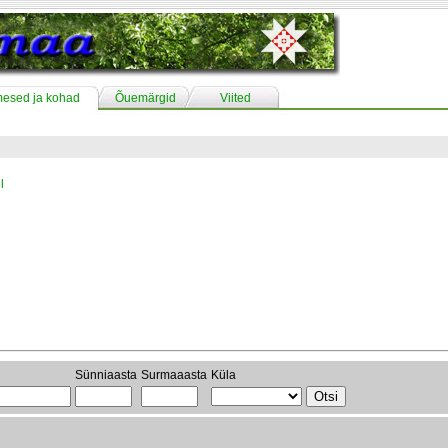
mesed ja kohad
Õuemärgid
Viited
l
Sünniaasta
Surmaaasta
Küla