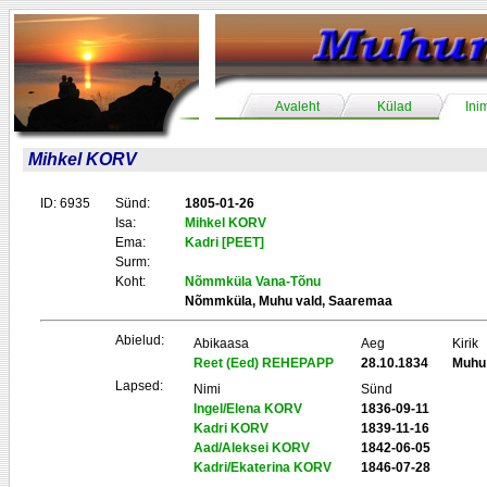
Avaleht
Külad
Ini
Mihkel KORV
ID: 6935
Sünd:
1805-01-26
Isa:
Mihkel KORV
Ema:
Kadri [PEET]
Surm:
Koht:
Nõmmküla Vana-Tõnu
Nõmmküla, Muhu vald, Saaremaa
Abielud:
Abikaasa
Aeg
Kirik
Reet (Eed) REHEPAPP
28.10.1834
Muhu
Lapsed:
Nimi
Sünd
Ingel/Elena KORV
1836-09-11
Kadri KORV
1839-11-16
Aad/Aleksei KORV
1842-06-05
Kadri/Ekaterina KORV
1846-07-28