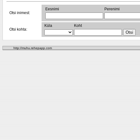
Eesnimi
Perenimi
Otsi inimest:
Küla
Koht
Otsi kohta:
http://muhu.rehepapp.com