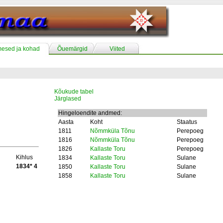
mesed ja kohad
Õuemärgid
Viited
Kõukude tabel
Järglased
Hingeloendite andmed:
Aasta
Koht
Staatus
1811
Nõmmküla Tõnu
Perepoeg
1816
Nõmmküla Tõnu
Perepoeg
1826
Kallaste Toru
Perepoeg
Kihlus
1834
Kallaste Toru
Sulane
1834* 4
1850
Kallaste Toru
Sulane
1858
Kallaste Toru
Sulane