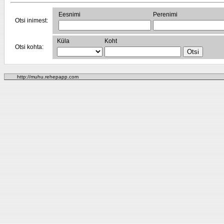
Eesnimi
Perenimi
Otsi inimest:
Küla
Koht
Otsi kohta:
http://muhu.rehepapp.com