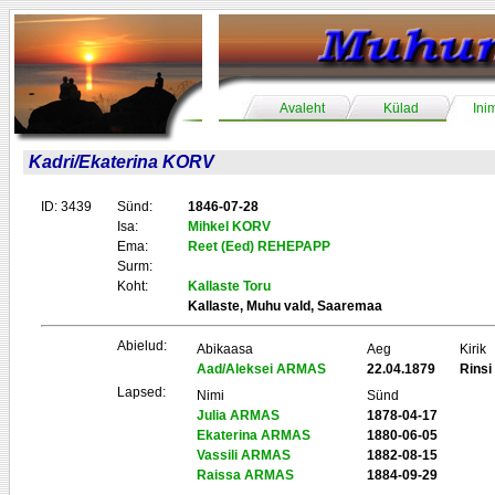
Avaleht
Külad
Ini
Kadri/Ekaterina KORV
ID: 3439
Sünd:
1846-07-28
Isa:
Mihkel KORV
Ema:
Reet (Eed) REHEPAPP
Surm:
Koht:
Kallaste Toru
Kallaste, Muhu vald, Saaremaa
Abielud:
Abikaasa
Aeg
Kirik
Aad/Aleksei ARMAS
22.04.1879
Rinsi
Lapsed:
Nimi
Sünd
Julia ARMAS
1878-04-17
Ekaterina ARMAS
1880-06-05
Vassili ARMAS
1882-08-15
Raissa ARMAS
1884-09-29