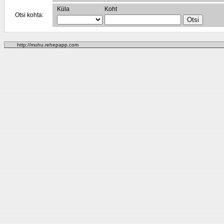
Küla
Koht
Otsi kohta:
http://muhu.rehepapp.com