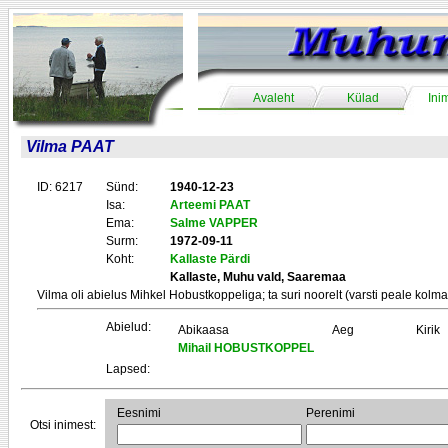
Avaleht
Külad
Ini
Vilma PAAT
ID: 6217
Sünd:
1940-12-23
Isa:
Arteemi PAAT
Ema:
Salme VAPPER
Surm:
1972-09-11
Koht:
Kallaste Pärdi
Kallaste, Muhu vald, Saaremaa
Vilma oli abielus Mihkel Hobustkoppeliga; ta suri noorelt (varsti peale kolma
Abielud:
Abikaasa
Aeg
Kirik
Mihail HOBUSTKOPPEL
Lapsed:
Eesnimi
Perenimi
Otsi inimest: