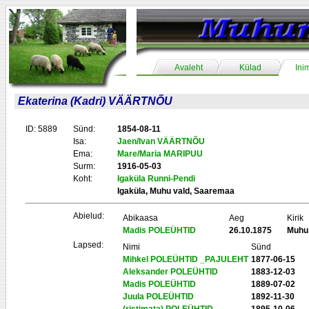
Avaleht
Külad
Ini
Ekaterina (Kadri) VÄÄRTNÕU
ID: 5889
Sünd:
1854-08-11
Isa:
Jaen/Ivan VÄÄRTNÕU
Ema:
Mare/Maria MARIPUU
Surm:
1916-05-03
Koht:
Igaküla Runni-Pendi
Igaküla, Muhu vald, Saaremaa
Abielud:
Abikaasa
Aeg
Kirik
Madis POLEÜHTID
26.10.1875
Muhu
Lapsed:
Nimi
Sünd
Mihkel POLEÜHTID _PAJULEHT
1877-06-15
Aleksander POLEÜHTID
1883-12-03
Madis POLEÜHTID
1889-07-02
Juula POLEÜHTID
1892-11-30