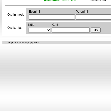
(ristimata) POLEÜHTID
1895-10-06
Eesnimi
Perenimi
Otsi inimest:
Küla
Koht
Otsi kohta:
http://muhu.rehepapp.com