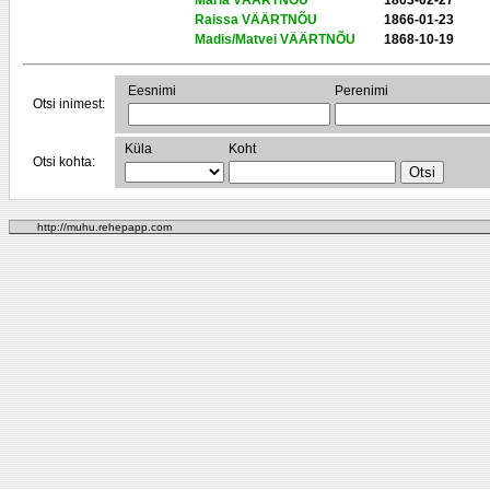
Maria VÄÄRTNÕU
1863-02-27
Raissa VÄÄRTNÕU
1866-01-23
Madis/Matvei VÄÄRTNÕU
1868-10-19
Eesnimi
Perenimi
Otsi inimest:
Küla
Koht
Otsi kohta:
http://muhu.rehepapp.com