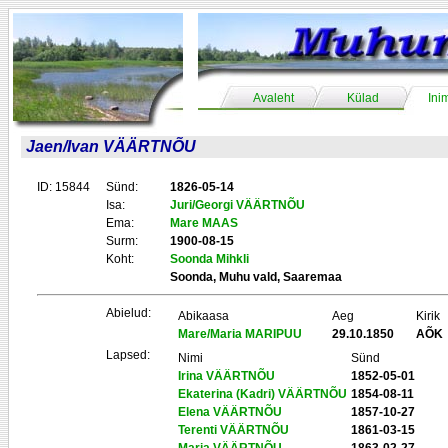
Avaleht
Külad
Ini
Jaen/Ivan VÄÄRTNÕU
ID: 15844
Sünd:
1826-05-14
Isa:
Juri/Georgi VÄÄRTNÕU
Ema:
Mare MAAS
Surm:
1900-08-15
Koht:
Soonda Mihkli
Soonda, Muhu vald, Saaremaa
Abielud:
Abikaasa
Aeg
Kirik
Mare/Maria MARIPUU
29.10.1850
AÕK
Lapsed:
Nimi
Sünd
Irina VÄÄRTNÕU
1852-05-01
Ekaterina (Kadri) VÄÄRTNÕU
1854-08-11
Elena VÄÄRTNÕU
1857-10-27
Terenti VÄÄRTNÕU
1861-03-15