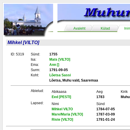
Avaleht
Külad
Ini
Mihkel [VILTO]
ID: 5319
Sünd:
1755
Isa:
Mats [VILTO]
Ema:
Ann []
Surm:
1791-09-05
Koht:
Lõetsa Sassi
Lõetsa, Muhu vald, Saaremaa
Abielud:
Abikaasa
Aeg
Kirik
Eed [PESTI]
1783
Muhu
Lapsed:
Nimi
Sünd
Mihkel VILTO
1784-07-05
Mare/Maria [VILTO]
1787-03-09
Riste [VILTO]
1791-01-24