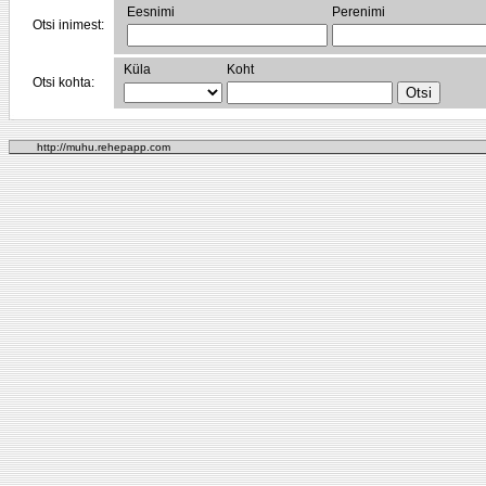
Eesnimi
Perenimi
Otsi inimest:
Küla
Koht
Otsi kohta:
http://muhu.rehepapp.com