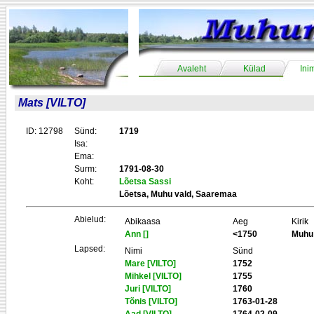
Avaleht
Külad
Ini
Mats [VILTO]
ID: 12798
Sünd:
1719
Isa:
Ema:
Surm:
1791-08-30
Koht:
Lõetsa Sassi
Lõetsa, Muhu vald, Saaremaa
Abielud:
Abikaasa
Aeg
Kirik
Ann []
<1750
Muhu
Lapsed:
Nimi
Sünd
Mare [VILTO]
1752
Mihkel [VILTO]
1755
Juri [VILTO]
1760
Tõnis [VILTO]
1763-01-28