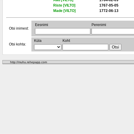
Aad [VILTO]
1764-02-09
Riste [VILTO]
1767-05-05
Made [VILTO]
1772-06-13
Eesnimi
Perenimi
Otsi inimest:
Küla
Koht
Otsi kohta:
http://muhu.rehepapp.com