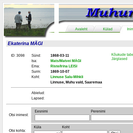
Avaleht
Külad
Ini
Ekaterina MÄGI
Kõukude tabe
ID: 3098
Sünd:
1868-03-11
Järglased
Isa:
Mats/Matvei MÄGI
Ema:
Riste/Irina LEISI
Surm:
1869-10-07
Koht:
Linnuse Salu-Mihkli
Linnuse, Muhu vald, Saaremaa
Abielud:
Lapsed:
Eesnimi
Perenimi
Otsi inimest:
Küla
Koht
Otsi kohta: