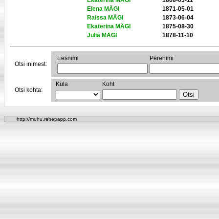
Ekaterina MÄGI
1868-03-11
Elena MÄGI
1871-05-01
Raissa MÄGI
1873-06-04
Ekaterina MÄGI
1875-08-30
Julia MÄGI
1878-11-10
Eesnimi
Perenimi
Otsi inimest:
Küla
Koht
Otsi kohta:
http://muhu.rehepapp.com