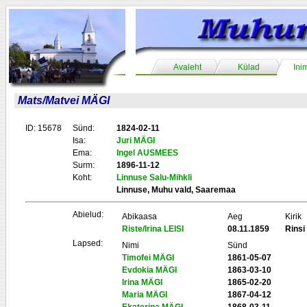
Avaleht
Külad
Ini
Mats/Matvei MÄGI
ID: 15678
Sünd:
1824-02-11
Isa:
Juri MÄGI
Ema:
Ingel AUSMEES
Surm:
1896-11-12
Koht:
Linnuse Salu-Mihkli
Linnuse, Muhu vald, Saaremaa
Abielud:
Abikaasa
Aeg
Kirik
Riste/Irina LEISI
08.11.1859
Rinsi
Lapsed:
Nimi
Sünd
Timofei MÄGI
1861-05-07
Evdokia MÄGI
1863-03-10
Irina MÄGI
1865-02-20
Maria MÄGI
1867-04-12