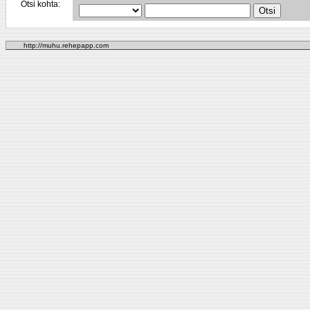
Otsi kohta:
http://muhu.rehepapp.com