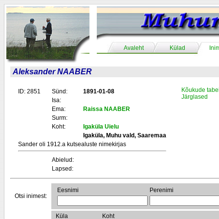
Avaleht
Külad
Ini
Aleksander NAABER
Kõukude tabe
ID: 2851
Sünd:
1891-01-08
Järglased
Isa:
Ema:
Raissa NAABER
Surm:
Koht:
Igaküla Uielu
Igaküla, Muhu vald, Saaremaa
Sander oli 1912.a kutsealuste nimekirjas
Abielud:
Lapsed:
Eesnimi
Perenimi
Otsi inimest:
Küla
Koht