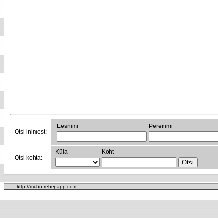
Eesnimi
Perenimi
Otsi inimest:
Küla
Koht
Otsi kohta:
http://muhu.rehepapp.com