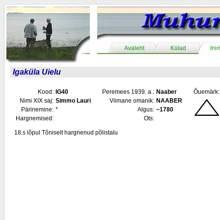
Avaleht
Külad
Ini
Igaküla Uielu
Kood:
IG40
Peremees 1939. a.:
Naaber
Õuemärk:
Nimi XIX saj:
Simmo Lauri
Viimane omanik:
NAABER
Pärinemine:
*
Algus:
~1780
Hargnemised:
Ots:
18.s lõpul Tõniselt hargnenud põlistalu