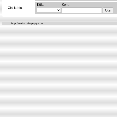
Küla
Koht
Otsi kohta:
http://muhu.rehepapp.com