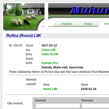
Avaleht
Külad
Ini
Rufina (Roosi) LIIK
ID: 25519
Sünd:
1917-02-12
Isa:
Juhan LIIK
Ema:
Juula ÜLEM
Surm:
Koht:
Soonda Pira
Soonda, Muhu vald, Saaremaa
Peale vallaspoja Heino oli Roosil sõja ajal rida lapsi venelase Paul Maslovs
Abielud:
Lapsed:
Nimi
Sünd
Heino LIIK
1938-02-19
Eesnimi
Perenimi
Otsi inimest: