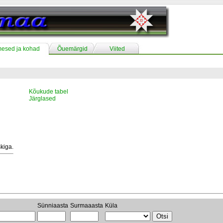
mesed ja kohad
Õuemärgid
Viited
Kõukude tabel
Järglased
kiga.
Sünniaasta
Surmaaasta
Küla