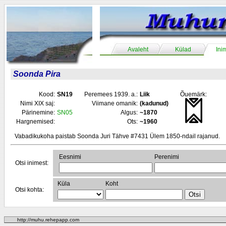
Avaleht
Külad
Ini
Soonda Pira
Kood:
SN19
Peremees 1939. a.:
Liik
Õuemärk:
Nimi XIX saj:
Viimane omanik:
(kadunud)
Pärinemine:
SN05
Algus:
~1870
Hargnemised:
Ots:
~1960
Vabadikukoha paistab Soonda Juri Tähve #7431 Ülem 1850-ndail rajanud.
Eesnimi
Perenimi
Otsi inimest:
Küla
Koht
Otsi kohta:
http://muhu.rehepapp.com