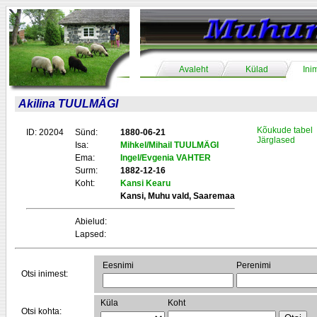
Avaleht
Külad
Ini
Akilina TUULMÄGI
Kõukude tabel
ID: 20204
Sünd:
1880-06-21
Järglased
Isa:
Mihkel/Mihail TUULMÄGI
Ema:
Ingel/Evgenia VAHTER
Surm:
1882-12-16
Koht:
Kansi Kearu
Kansi, Muhu vald, Saaremaa
Abielud:
Lapsed:
Eesnimi
Perenimi
Otsi inimest:
Küla
Koht
Otsi kohta: