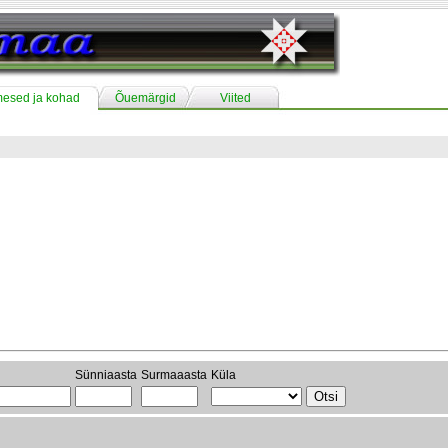
mesed ja kohad
Õuemärgid
Viited
Sünniaasta
Surmaaasta
Küla