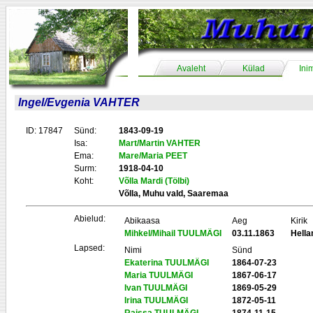
Avaleht
Külad
Ini
Ingel/Evgenia VAHTER
ID: 17847
Sünd:
1843-09-19
Isa:
Mart/Martin VAHTER
Ema:
Mare/Maria PEET
Surm:
1918-04-10
Koht:
Võlla Mardi (Tölbi)
Võlla, Muhu vald, Saaremaa
Abielud:
Abikaasa
Aeg
Kirik
Mihkel/Mihail TUULMÄGI
03.11.1863
Hell
Lapsed:
Nimi
Sünd
Ekaterina TUULMÄGI
1864-07-23
Maria TUULMÄGI
1867-06-17
Ivan TUULMÄGI
1869-05-29
Irina TUULMÄGI
1872-05-11