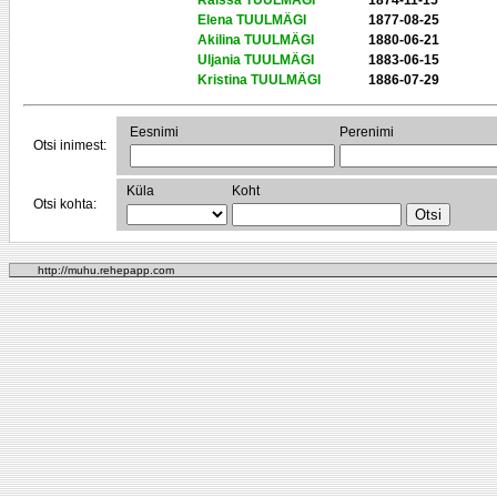
Raissa TUULMÄGI
1874-11-15
Elena TUULMÄGI
1877-08-25
Akilina TUULMÄGI
1880-06-21
Uljania TUULMÄGI
1883-06-15
Kristina TUULMÄGI
1886-07-29
Eesnimi
Perenimi
Otsi inimest:
Küla
Koht
Otsi kohta:
http://muhu.rehepapp.com