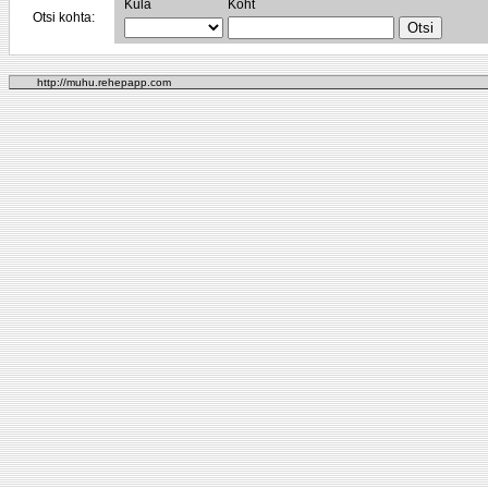
Küla
Koht
Otsi kohta:
http://muhu.rehepapp.com