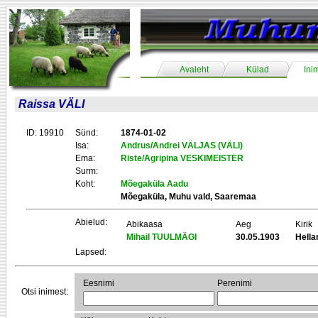
Avaleht
Külad
Ini
Raissa VÄLI
ID: 19910
Sünd:
1874-01-02
Isa:
Andrus/Andrei VÄLJAS (VÄLI)
Ema:
Riste/Agripina VESKIMEISTER
Surm:
Koht:
Mõegaküla Aadu
Mõegaküla, Muhu vald, Saaremaa
Abielud:
Abikaasa
Aeg
Kirik
Mihail TUULMÄGI
30.05.1903
Hell
Lapsed:
Eesnimi
Perenimi
Otsi inimest: