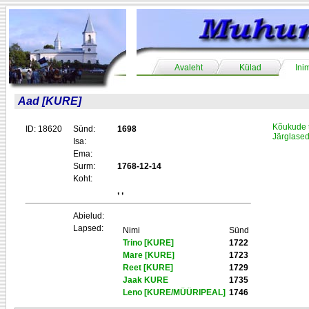
Avaleht
Külad
Ini
Aad [KURE]
Kõukude 
ID: 18620
Sünd:
1698
Järglase
Isa:
Ema:
Surm:
1768-12-14
Koht:
, ,
Abielud:
Lapsed:
Nimi
Sünd
Trino [KURE]
1722
Mare [KURE]
1723
Reet [KURE]
1729
Jaak KURE
1735
Leno [KURE/MÜÜRIPEAL]
1746