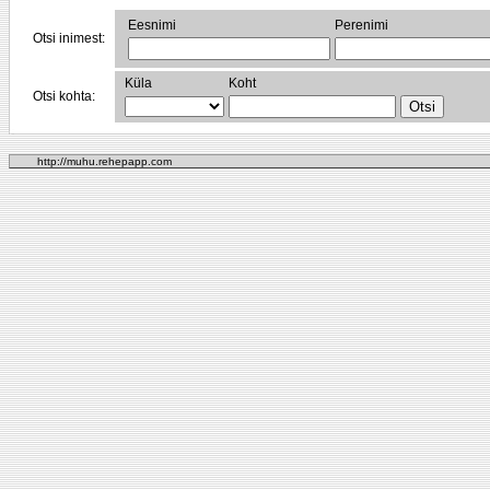
Eesnimi
Perenimi
Otsi inimest:
Küla
Koht
Otsi kohta:
http://muhu.rehepapp.com