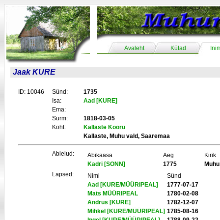
Avaleht
Külad
Ini
Jaak KURE
ID: 10046
Sünd:
1735
Isa:
Aad [KURE]
Ema:
Surm:
1818-03-05
Koht:
Kallaste Kooru
Kallaste, Muhu vald, Saaremaa
Abielud:
Abikaasa
Aeg
Kirik
Kadri [SONN]
1775
Muhu
Lapsed:
Nimi
Sünd
Aad [KURE/MÜÜRIPEAL]
1777-07-17
Mats MÜÜRIPEAL
1780-02-08
Andrus [KURE]
1782-12-07
Mihkel [KURE/MÜÜRIPEAL]
1785-08-16