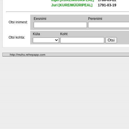
Ingel [KURE/MÜÜRIPEAL]
1788-09-22
Juri [KURE/MÜÜRIPEAL]
1791-03-19
Eesnimi
Perenimi
Otsi inimest:
Küla
Koht
Otsi kohta:
http://muhu.rehepapp.com