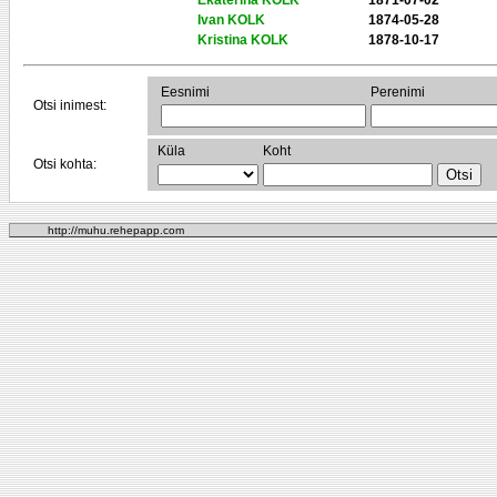
Ekaterina KOLK
1871-07-02
Ivan KOLK
1874-05-28
Kristina KOLK
1878-10-17
Eesnimi
Perenimi
Otsi inimest:
Küla
Koht
Otsi kohta:
http://muhu.rehepapp.com