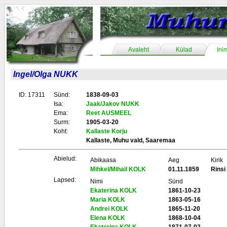
Avaleht
Külad
Ini
Ingel/Olga NUKK
ID: 17311
Sünd:
1838-09-03
Isa:
Jaak/Jakov NUKK
Ema:
Reet AUSMEEL
Surm:
1905-03-20
Koht:
Kallaste Korju
Kallaste, Muhu vald, Saaremaa
Abielud:
Abikaasa
Aeg
Kirik
Mihkel/Mihail KOLK
01.11.1859
Rinsi
Lapsed:
Nimi
Sünd
Ekaterina KOLK
1861-10-23
Maria KOLK
1863-05-16
Andrei KOLK
1865-11-20
Elena KOLK
1868-10-04