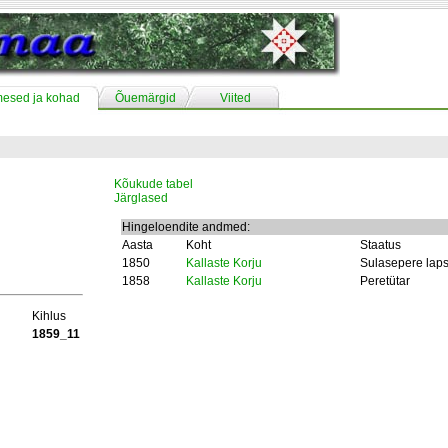
mesed ja kohad
Õuemärgid
Viited
Kõukude tabel
Järglased
Hingeloendite andmed:
Aasta
Koht
Staatus
1850
Kallaste Korju
Sulasepere lap
1858
Kallaste Korju
Peretütar
Kihlus
1859_11