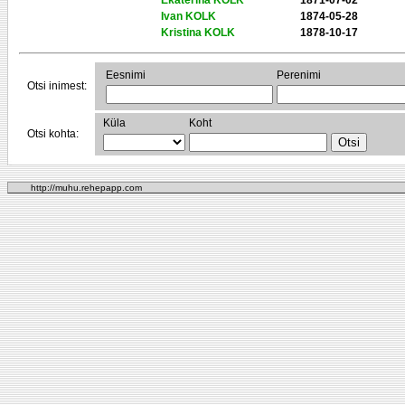
Ekaterina KOLK
1871-07-02
Ivan KOLK
1874-05-28
Kristina KOLK
1878-10-17
Eesnimi
Perenimi
Otsi inimest:
Küla
Koht
Otsi kohta:
http://muhu.rehepapp.com